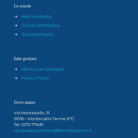
Le scuole
→
Nido di infanzia
→
Scuola dell'infanzia
→
Scuola primaria
Ente gestore
→
Istituto San Giuseppe
→
Privacy Policy
Dove siamo
Via Montebello, 51
51016 – Montecatini Terme (PT)
Tel: 0572 771481
sangiuseppemonte@liberidieducare.it