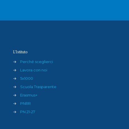
L’Istituto
→
Perché sceglierci
→
Lavora con noi
→
5x1000
→
Scuola Trasparente
→
Erasmus+
→
PNRR
→
PN 21-27