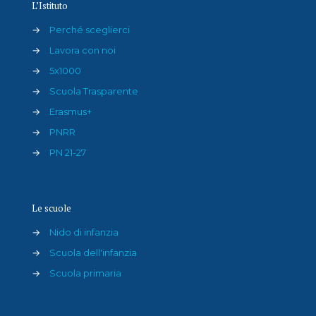
L’Istituto
→
Perché sceglierci
→
Lavora con noi
→
5x1000
→
Scuola Trasparente
→
Erasmus+
→
PNRR
→
PN 21-27
Le scuole
→
Nido di infanzia
→
Scuola dell'infanzia
→
Scuola primaria