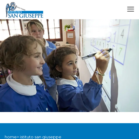
home> istituto san giuseppe