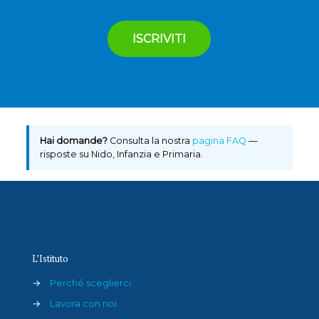
Hai domande?
Consulta la nostra
pagina FAQ
—
risposte su Nido, Infanzia e Primaria.
L’Istituto
→
Perché sceglierci
→
Lavora con noi