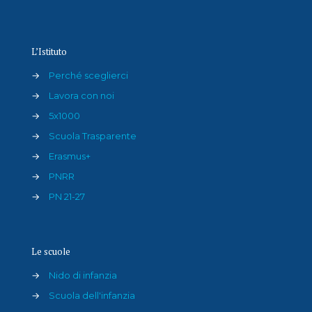
L’Istituto
→
Perché sceglierci
→
Lavora con noi
→
5x1000
→
Scuola Trasparente
→
Erasmus+
→
PNRR
→
PN 21-27
Le scuole
→
Nido di infanzia
→
Scuola dell'infanzia