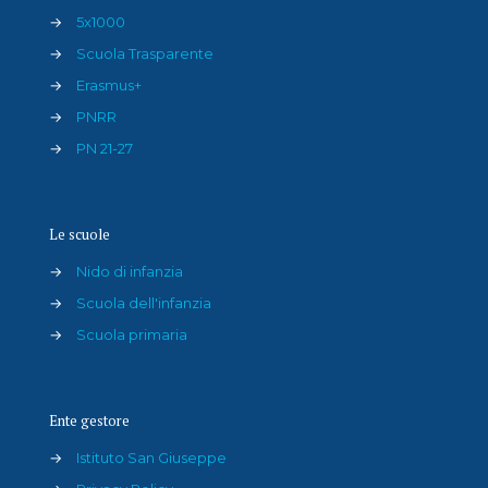
→
5x1000
→
Scuola Trasparente
→
Erasmus+
→
PNRR
→
PN 21-27
Le scuole
→
Nido di infanzia
→
Scuola dell'infanzia
→
Scuola primaria
Ente gestore
→
Istituto San Giuseppe