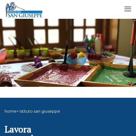
home> istituto san giuseppe
Lavora