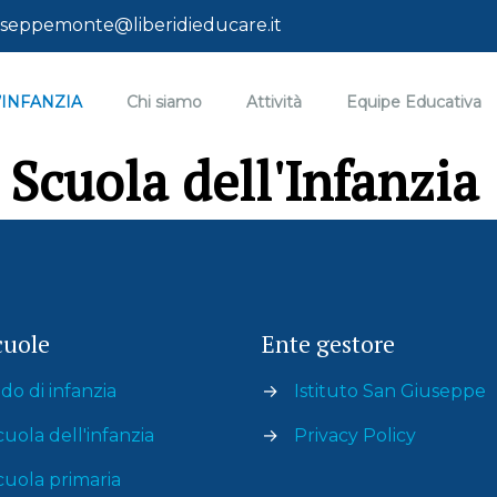
seppemonte@liberidieducare.it
’INFANZIA
Chi siamo
Attività
Equipe Educativa
Scuola dell'Infanzia
cuole
Ente gestore
do di infanzia
→
Istituto San Giuseppe
cuola dell'infanzia
→
Privacy Policy
cuola primaria