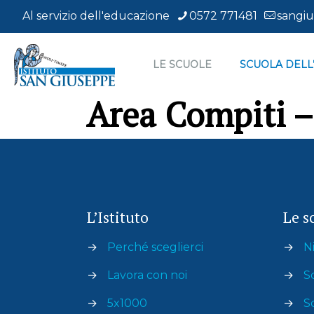
Al servizio dell'educazione
0572 771481
sangiu
LE SCUOLE
SCUOLA DELL
Area Compiti – 
L’Istituto
Le s
→
Perché sceglierci
→
Ni
→
Lavora con noi
→
S
→
5x1000
→
S