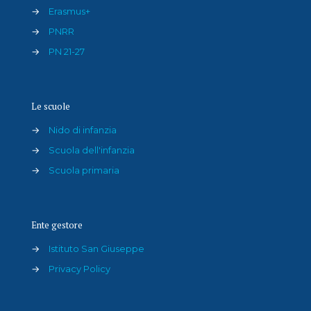
→
Erasmus+
→
PNRR
→
PN 21-27
Le scuole
→
Nido di infanzia
→
Scuola dell'infanzia
→
Scuola primaria
Ente gestore
→
Istituto San Giuseppe
→
Privacy Policy