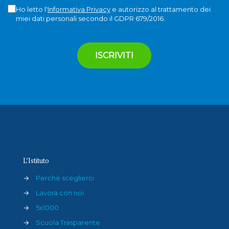
Ho letto l'
Informativa Privacy
e autorizzo al trattamento dei
miei dati personali secondo il GDPR 679/2016.
L’Istituto
→
Perché sceglierci
→
Lavora con noi
→
5x1000
→
Scuola Trasparente