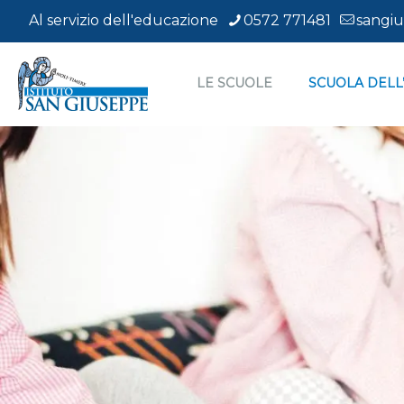
Al servizio dell'educazione
0572 771481
sangiu
LE SCUOLE
SCUOLA DELL