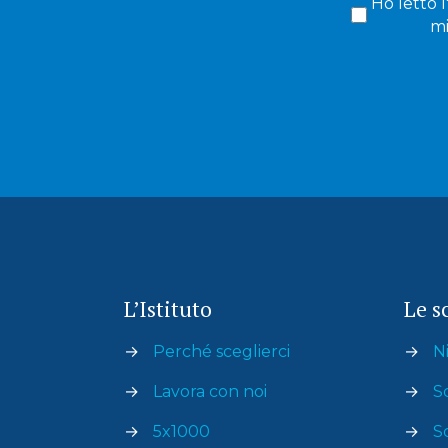
Ho letto l
mi
L’Istituto
Le s
→
Perché sceglierci
→
Ni
→
Lavora con noi
→
S
→
5x1000
→
S