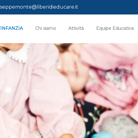
seppemonte@liberidieducare.it
’INFANZIA
Chi siamo
Attività
Equipe Educativa