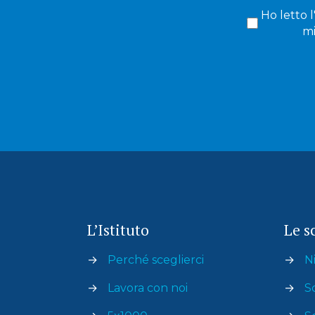
Ho letto l
mi
L’Istituto
Le s
→
Perché sceglierci
→
Ni
→
Lavora con noi
→
S