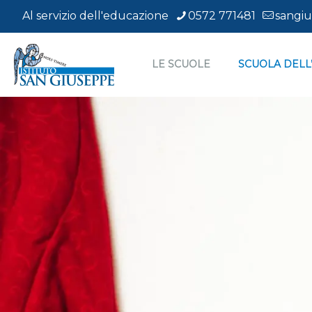
Al servizio dell'educazione
0572 771481
sangiu
LE SCUOLE
SCUOLA DELL