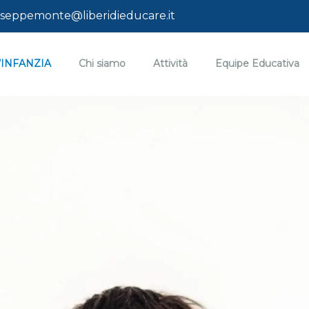
seppemonte@liberidieducare.it
’INFANZIA
Chi siamo
Attività
Equipe Educativa