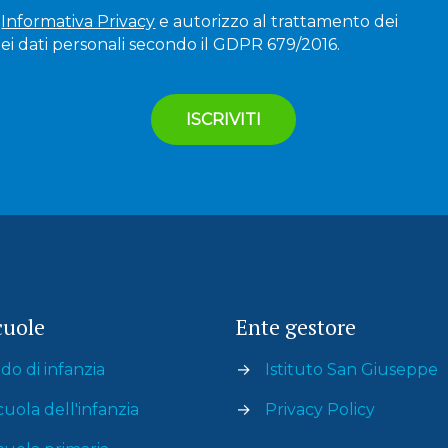
'
Informativa Privacy
e autorizzo al trattamento dei
ei dati personali secondo il GDPR 679/2016.
cuole
Ente gestore
do di infanzia
→
Istituto San Giuseppe
cuola dell'infanzia
→
Privacy Policy