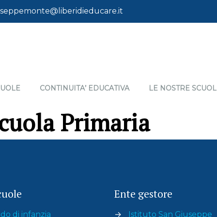
seppemonte@liberidieducare.it
CUOLE
CONTINUITA’ EDUCATIVA
LE NOSTRE SCUOL
Scuola Primaria
cuole
Ente gestore
do di infanzia
→
Istituto San Giuseppe