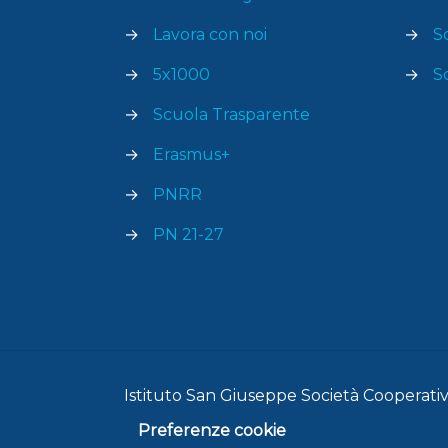
→
Lavora con noi
→
S
→
5x1000
→
S
→
Scuola Trasparente
→
Erasmus+
→
PNRR
→
PN 21-27
Istituto San Giuseppe Società Cooperativa
Preferenze cookie