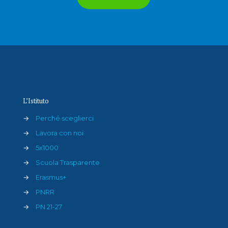
L’Istituto
→
Perché sceglierci
→
Lavora con noi
→
5x1000
→
Scuola Trasparente
→
Erasmus+
→
PNRR
→
PN 21-27