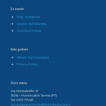
Le scuole
→
Nido di infanzia
→
Scuola dell'infanzia
→
Scuola primaria
Ente gestore
→
Istituto San Giuseppe
→
Privacy Policy
Dove siamo
Via Montebello, 51
51016 – Montecatini Terme (PT)
Tel: 0572 771481
sangiuseppemonte@liberidieducare.it