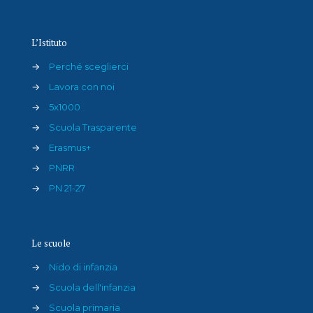
L’Istituto
→
Perché sceglierci
→
Lavora con noi
→
5x1000
→
Scuola Trasparente
→
Erasmus+
→
PNRR
→
PN 21-27
Le scuole
→
Nido di infanzia
→
Scuola dell'infanzia
→
Scuola primaria