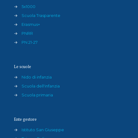
→
5x1000
→
Scuola Trasparente
→
Erasmus+
→
PNRR
→
PN 21-27
Le scuole
→
Nido di infanzia
→
Scuola dell'infanzia
→
Scuola primaria
Ente gestore
→
Istituto San Giuseppe