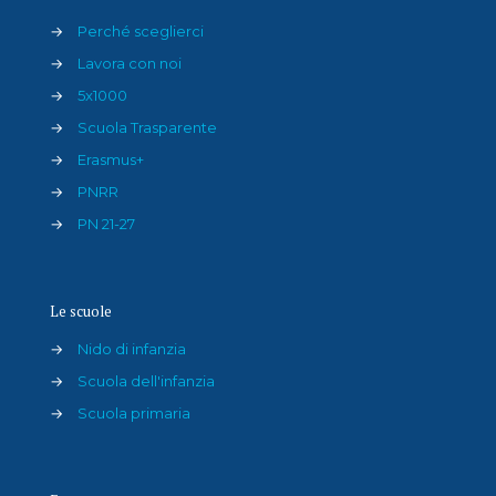
→
Perché sceglierci
→
Lavora con noi
→
5x1000
→
Scuola Trasparente
→
Erasmus+
→
PNRR
→
PN 21-27
Le scuole
→
Nido di infanzia
→
Scuola dell'infanzia
→
Scuola primaria