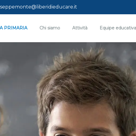
seppemonte@liberidieducare.it
A PRIMARIA
Chi siamo
Attività
Equipe educativ