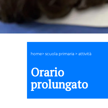
home> scuola primaria > attività
Orario
prolungato