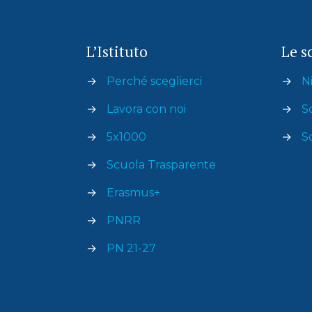
L’Istituto
Le s
→
Perché sceglierci
→
Ni
→
Lavora con noi
→
S
→
5x1000
→
S
→
Scuola Trasparente
→
Erasmus+
→
PNRR
→
PN 21-27