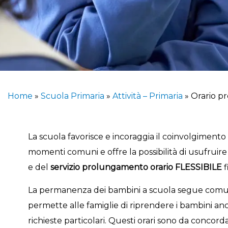
Home
»
Scuola Primaria
»
Attività – Primaria
»
Orario p
La scuola favorisce e incoraggia il coinvolgimento 
momenti comuni e offre la possibilità di usufruir
e del
servizio prolungamento orario FLESSIBILE
f
La permanenza dei bambini a scuola segue comunque
permette alle famiglie di riprendere i bambini anche
richieste particolari. Questi orari sono da concord